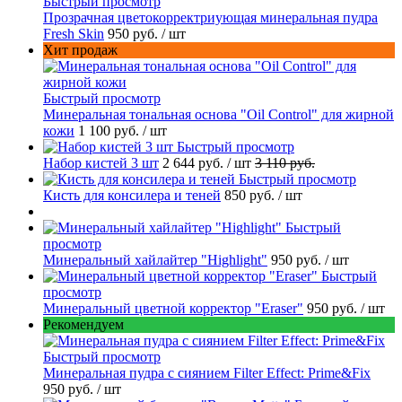
Быстрый просмотр
Прозрачная цветокорректриующая минеральная пудра
Fresh Skin
950 руб.
/ шт
Хит продаж
Быстрый просмотр
Минеральная тональная основа "Oil Control" для жирной
кожи
1 100 руб.
/ шт
Быстрый просмотр
Набор кистей 3 шт
2 644 руб.
/ шт
3 110 руб.
Быстрый просмотр
Кисть для консилера и теней
850 руб.
/ шт
Быстрый
просмотр
Минеральный хайлайтер "Highlight"
950 руб.
/ шт
Быстрый
просмотр
Минеральный цветной корректор "Eraser"
950 руб.
/ шт
Рекомендуем
Быстрый просмотр
Минеральная пудра с сиянием Filter Effect: Prime&Fix
950 руб.
/ шт