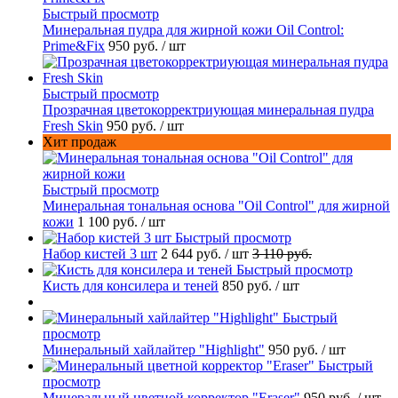
Быстрый просмотр
Минеральная пудра для жирной кожи Oil Control:
Prime&Fix
950 руб.
/ шт
Быстрый просмотр
Прозрачная цветокорректриующая минеральная пудра
Fresh Skin
950 руб.
/ шт
Хит продаж
Быстрый просмотр
Минеральная тональная основа "Oil Control" для жирной
кожи
1 100 руб.
/ шт
Быстрый просмотр
Набор кистей 3 шт
2 644 руб.
/ шт
3 110 руб.
Быстрый просмотр
Кисть для консилера и теней
850 руб.
/ шт
Быстрый
просмотр
Минеральный хайлайтер "Highlight"
950 руб.
/ шт
Быстрый
просмотр
Минеральный цветной корректор "Eraser"
950 руб.
/ шт